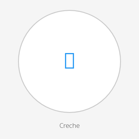
Cantares das Janeiras
Carnaval
Dia da Amizade
Dia da Mulher
Dia do Pai
Dia da Primavera
Festejos da Páscoa
Dia da Mãe
Dia Mundial da Criança
Marchas Populares
Dia dos Avós
Creche
Semana do Idoso