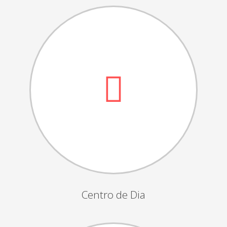
Dia das Bruxas
Dia de S.Martinho
Aniversários da Instituição
Almoço / Lanche de Natal
Atividades Semanais
Época Balnear
Feiras e Exposições
Grupos Musicais do Centro de Dia
Outras Actividades
Passeio Vila Nova de Cerveira
Passeio a Fátima
Centro de Dia
Passeio Convívio em Pombal
Passeio a Águeda