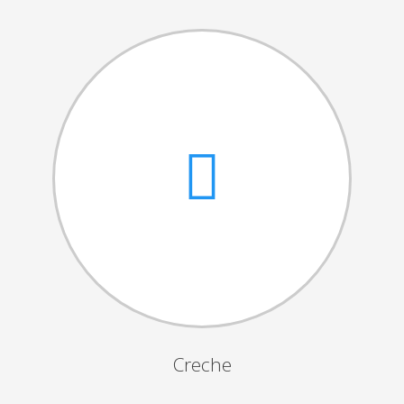
Cantares das Janeiras
Carnaval
Dia da Amizade
Dia da Mulher
Dia do Pai
Dia da Primavera
Festejos da Páscoa
Dia da Mãe
Dia Mundial da Criança
Marchas Populares
Dia dos Avós
Creche
Semana do Idoso