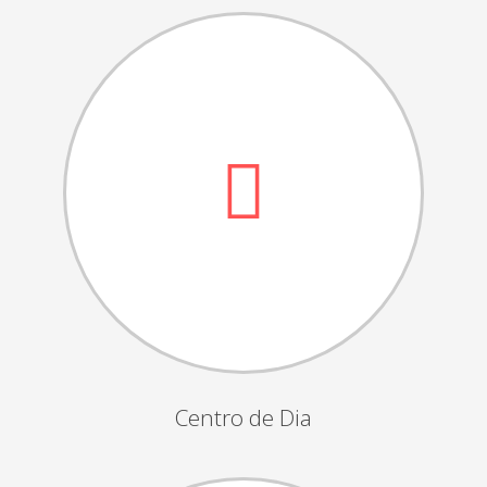
Dia das Bruxas
Dia de S.Martinho
Aniversários da Instituição
Almoço / Lanche de Natal
Atividades Semanais
Época Balnear
Feiras e Exposições
Grupos Musicais do Centro de Dia
Outras Actividades
Passeio Vila Nova de Cerveira
Passeio a Fátima
Centro de Dia
Passeio Convívio em Pombal
Passeio a Águeda