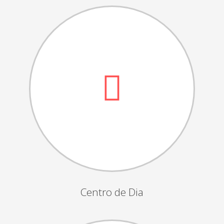
Dia das Bruxas
Dia de S.Martinho
Aniversários da Instituição
Almoço / Lanche de Natal
Atividades Semanais
Época Balnear
Feiras e Exposições
Grupos Musicais do Centro de Dia
Outras Actividades
Passeio Vila Nova de Cerveira
Passeio a Fátima
Centro de Dia
Passeio Convívio em Pombal
Passeio a Águeda