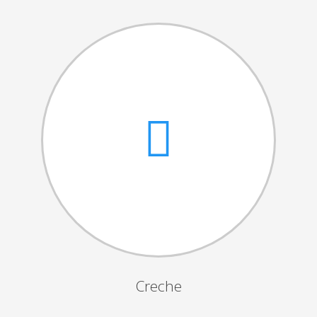
Cantares das Janeiras
Carnaval
Dia da Amizade
Dia da Mulher
Dia do Pai
Dia da Primavera
Festejos da Páscoa
Dia da Mãe
Dia Mundial da Criança
Marchas Populares
Dia dos Avós
Creche
Semana do Idoso