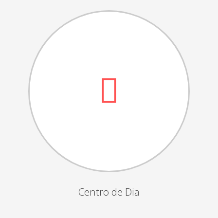
Dia das Bruxas
Dia de S.Martinho
Aniversários da Instituição
Almoço / Lanche de Natal
Atividades Semanais
Época Balnear
Feiras e Exposições
Grupos Musicais do Centro de Dia
Outras Actividades
Passeio Vila Nova de Cerveira
Passeio a Fátima
Centro de Dia
Passeio Convívio em Pombal
Passeio a Águeda