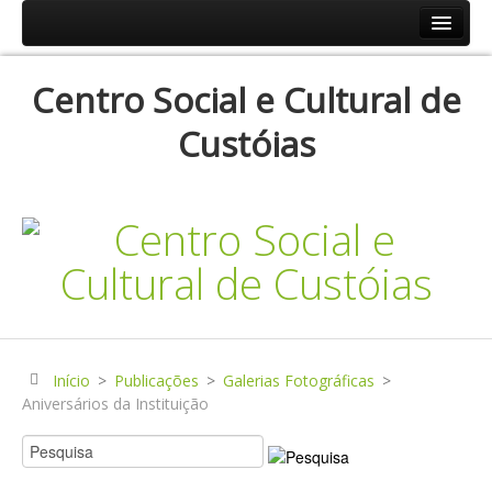
Início
Centro Social e Cultural de
Resp.Sociais
Custóias
Creche
Centro de Dia
Centro de Convívio
Serviço de Apoio Domiciliário
Agenda
Historial
Publicações
Início
>
Publicações
>
Galerias Fotográficas
>
Aniversários da Instituição
Notícias
Galerias Fotográficas
Instalações da Instituição