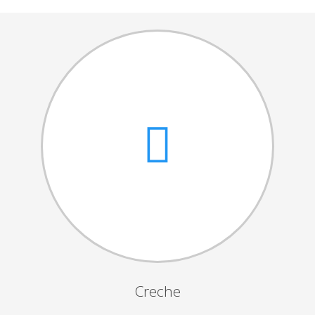
Cantares das Janeiras
Carnaval
Dia da Amizade
Dia da Mulher
Dia do Pai
Dia da Primavera
Festejos da Páscoa
Dia da Mãe
Dia Mundial da Criança
Marchas Populares
Dia dos Avós
Creche
Semana do Idoso