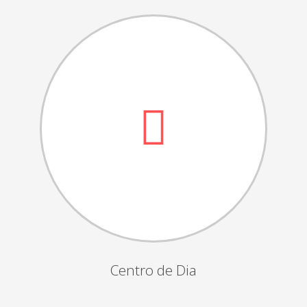
Dia das Bruxas
Dia de S.Martinho
Aniversários da Instituição
Almoço / Lanche de Natal
Atividades Semanais
Época Balnear
Feiras e Exposições
Grupos Musicais do Centro de Dia
Outras Actividades
Passeio Vila Nova de Cerveira
Passeio a Fátima
Centro de Dia
Passeio Convívio em Pombal
Passeio a Águeda