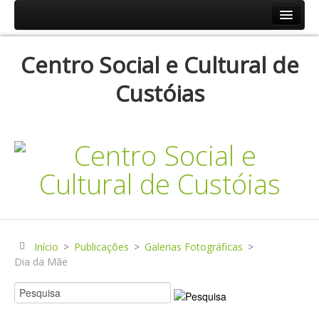
Início
Centro Social e Cultural de
Resp.Sociais
Custóias
Creche
Centro de Dia
Centro de Convívio
Serviço de Apoio Domiciliário
Agenda
Historial
Publicações
Início
>
Publicações
>
Galerias Fotográficas
>
Dia da Mãe
Notícias
Galerias Fotográficas
Instalações da Instituição