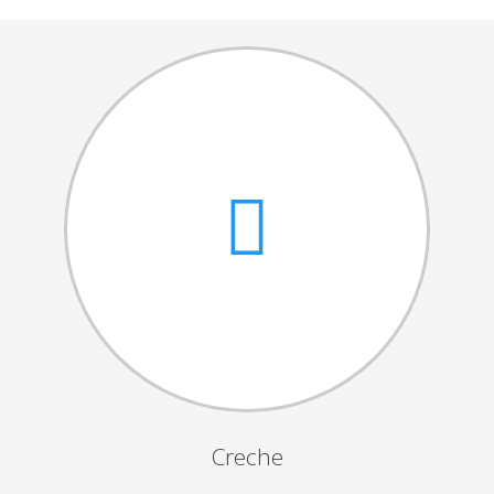
Cantares das Janeiras
Carnaval
Dia da Amizade
Dia da Mulher
Dia do Pai
Dia da Primavera
Festejos da Páscoa
Dia da Mãe
Dia Mundial da Criança
Marchas Populares
Dia dos Avós
Creche
Semana do Idoso