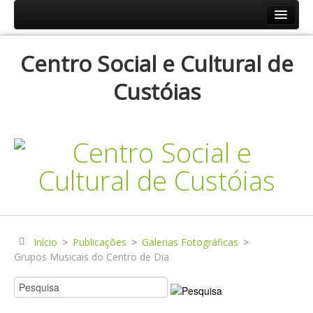
Início
Centro Social e Cultural de
Resp.Sociais
Custóias
Creche
Centro de Dia
Centro de Convívio
Serviço de Apoio Domiciliário
Agenda
Historial
Publicações
Início
>
Publicações
>
Galerias Fotográficas
>
Grupos Musicais do Centro de Dia
Notícias
Galerias Fotográficas
Instalações da Instituição