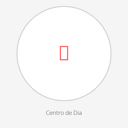
Dia das Bruxas
Dia de S.Martinho
Aniversários da Instituição
Almoço / Lanche de Natal
Atividades Semanais
Época Balnear
Feiras e Exposições
Grupos Musicais do Centro de Dia
Outras Actividades
Passeio Vila Nova de Cerveira
Passeio a Fátima
Centro de Dia
Passeio Convívio em Pombal
Passeio a Águeda