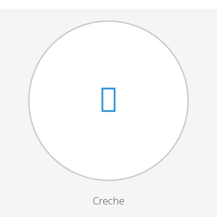
Cantares das Janeiras
Carnaval
Dia da Amizade
Dia da Mulher
Dia do Pai
Dia da Primavera
Festejos da Páscoa
Dia da Mãe
Dia Mundial da Criança
Marchas Populares
Dia dos Avós
Creche
Semana do Idoso