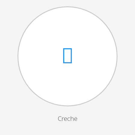
Cantares das Janeiras
Carnaval
Dia da Amizade
Dia da Mulher
Dia do Pai
Dia da Primavera
Festejos da Páscoa
Dia da Mãe
Dia Mundial da Criança
Marchas Populares
Dia dos Avós
Creche
Semana do Idoso