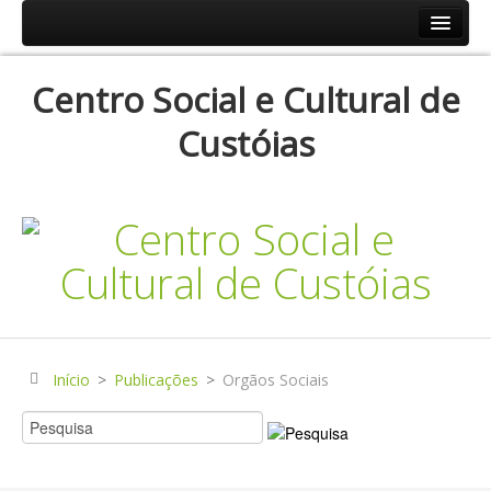
Início
Centro Social e Cultural de
Resp.Sociais
Custóias
Creche
Centro de Dia
Centro de Convívio
Serviço de Apoio Domiciliário
Agenda
Historial
Publicações
Início
>
Publicações
>
Orgãos Sociais
Notícias
Galerias Fotográficas
Instalações da Instituição