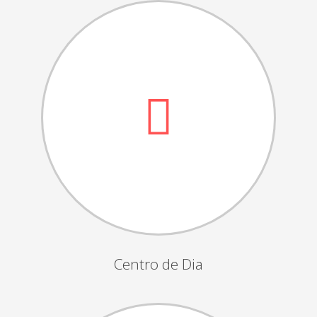
Dia das Bruxas
Dia de S.Martinho
Aniversários da Instituição
Almoço / Lanche de Natal
Atividades Semanais
Época Balnear
Feiras e Exposições
Grupos Musicais do Centro de Dia
Outras Actividades
Passeio Vila Nova de Cerveira
Passeio a Fátima
Centro de Dia
Passeio Convívio em Pombal
Passeio a Águeda