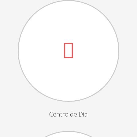
Dia das Bruxas
Dia de S.Martinho
Aniversários da Instituição
Almoço / Lanche de Natal
Atividades Semanais
Época Balnear
Feiras e Exposições
Grupos Musicais do Centro de Dia
Outras Actividades
Passeio Vila Nova de Cerveira
Passeio a Fátima
Centro de Dia
Passeio Convívio em Pombal
Passeio a Águeda