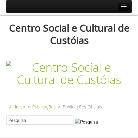
Início
Centro Social e Cultural de
Resp.Sociais
Custóias
Creche
Centro de Dia
Centro de Convívio
Serviço de Apoio Domiciliário
Agenda
Historial
Publicações
Início
>
Publicações
>
Publicações Oficiais
Notícias
Galerias Fotográficas
Instalações da Instituição