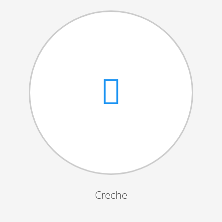
Cantares das Janeiras
Carnaval
Dia da Amizade
Dia da Mulher
Dia do Pai
Dia da Primavera
Festejos da Páscoa
Dia da Mãe
Dia Mundial da Criança
Marchas Populares
Dia dos Avós
Creche
Semana do Idoso