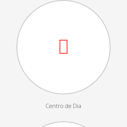
Dia das Bruxas
Dia de S.Martinho
Aniversários da Instituição
Almoço / Lanche de Natal
Atividades Semanais
Época Balnear
Feiras e Exposições
Grupos Musicais do Centro de Dia
Outras Actividades
Passeio Vila Nova de Cerveira
Passeio a Fátima
Centro de Dia
Passeio Convívio em Pombal
Passeio a Águeda