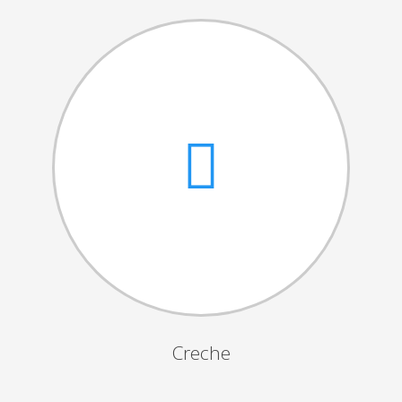
Cantares das Janeiras
Carnaval
Dia da Amizade
Dia da Mulher
Dia do Pai
Dia da Primavera
Festejos da Páscoa
Dia da Mãe
Dia Mundial da Criança
Marchas Populares
Dia dos Avós
Creche
Semana do Idoso