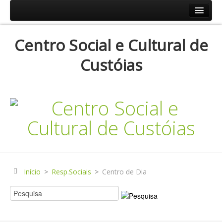
Início
Centro Social e Cultural de
Resp.Sociais
Custóias
Creche
Centro de Dia
Centro de Convívio
Serviço de Apoio Domiciliário
Agenda
Historial
Publicações
Início
>
Resp.Sociais
>
Centro de Dia
Notícias
Galerias Fotográficas
Instalações da Instituição