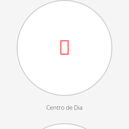
Dia das Bruxas
Dia de S.Martinho
Aniversários da Instituição
Almoço / Lanche de Natal
Atividades Semanais
Época Balnear
Feiras e Exposições
Grupos Musicais do Centro de Dia
Outras Actividades
Passeio Vila Nova de Cerveira
Passeio a Fátima
Centro de Dia
Passeio Convívio em Pombal
Passeio a Águeda