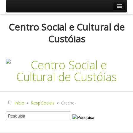
Início
Centro Social e Cultural de
Resp.Sociais
Custóias
Creche
Centro de Dia
Centro de Convívio
Serviço de Apoio Domiciliário
Agenda
Historial
Publicações
Início
>
Resp.Sociais
>
Creche
Notícias
Galerias Fotográficas
Instalações da Instituição