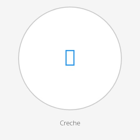
Cantares das Janeiras
Carnaval
Dia da Amizade
Dia da Mulher
Dia do Pai
Dia da Primavera
Festejos da Páscoa
Dia da Mãe
Dia Mundial da Criança
Marchas Populares
Dia dos Avós
Creche
Semana do Idoso