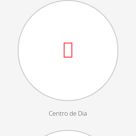
Dia das Bruxas
Dia de S.Martinho
Aniversários da Instituição
Almoço / Lanche de Natal
Atividades Semanais
Época Balnear
Feiras e Exposições
Grupos Musicais do Centro de Dia
Outras Actividades
Passeio Vila Nova de Cerveira
Passeio a Fátima
Centro de Dia
Passeio Convívio em Pombal
Passeio a Águeda