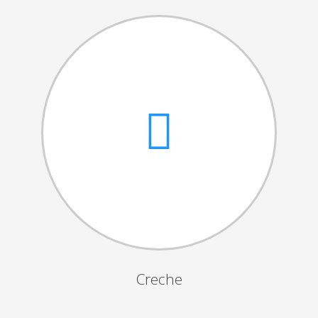
Cantares das Janeiras
Carnaval
Dia da Amizade
Dia da Mulher
Dia do Pai
Dia da Primavera
Festejos da Páscoa
Dia da Mãe
Dia Mundial da Criança
Marchas Populares
Dia dos Avós
Creche
Semana do Idoso