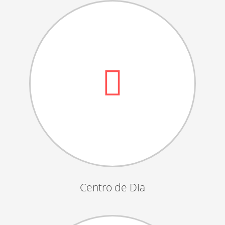
Dia das Bruxas
Dia de S.Martinho
Aniversários da Instituição
Almoço / Lanche de Natal
Atividades Semanais
Época Balnear
Feiras e Exposições
Grupos Musicais do Centro de Dia
Outras Actividades
Passeio Vila Nova de Cerveira
Passeio a Fátima
Centro de Dia
Passeio Convívio em Pombal
Passeio a Águeda