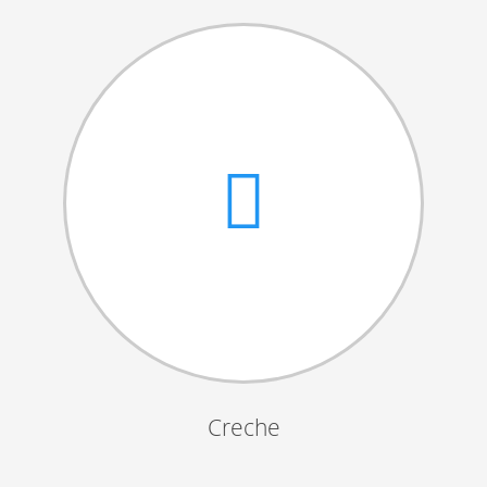
Cantares das Janeiras
Carnaval
Dia da Amizade
Dia da Mulher
Dia do Pai
Dia da Primavera
Festejos da Páscoa
Dia da Mãe
Dia Mundial da Criança
Marchas Populares
Dia dos Avós
Creche
Semana do Idoso