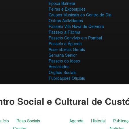
Época Balnear
Feiras e Exposições
Grupos Musicais do Centro de Dia
Outras Actividades
Passeio Vila Nova de Cerveira
Passeio a Fátima
Passeio Convívio em Pombal
Passeio a Águeda
Assembleias Gerais
Semana Sénior
Passeio do Idoso
Associados
Orgãos Sociais
Publicações Oficiais
tro Social e Cultural de Cust
Início
Resp.Sociais
Agenda
Historial
Publica
Creche
Notícias