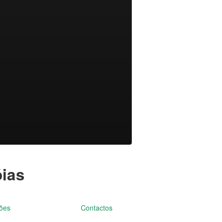
óias
ções
Contactos