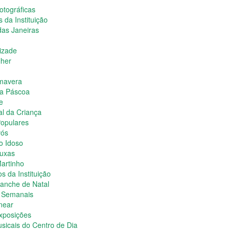
otográficas
s da Instituição
das Janeiras
izade
lher
imavera
da Páscoa
e
al da Criança
opulares
vós
o Idoso
ruxas
Martinho
os da Instituição
Lanche de Natal
s Semanais
near
Exposições
sicais do Centro de Dia