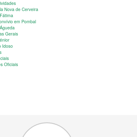
ividades
la Nova de Cerveira
 Fátima
onvívio em Pombal
 Águeda
as Gerais
énior
o Idoso
s
ciais
s Oficiais