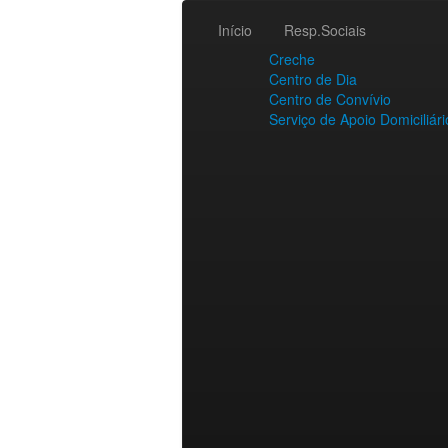
Início
Resp.Sociais
Creche
Centro de Dia
Centro de Convívio
Serviço de Apoio Domiciliári