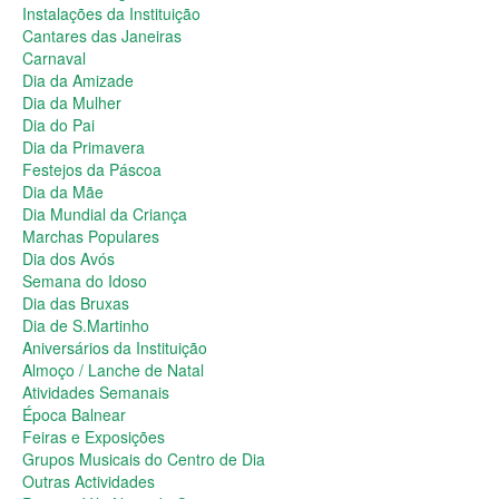
Dia da Primavera
Instalações da Instituição
Festejos da Páscoa
Cantares das Janeiras
Dia da Mãe
Carnaval
Dia Mundial da Criança
Dia da Amizade
Marchas Populares
Dia da Mulher
Dia dos Avós
Dia do Pai
Semana do Idoso
Dia da Primavera
Dia das Bruxas
Festejos da Páscoa
Dia de S.Martinho
Dia da Mãe
Aniversários da Instituição
Dia Mundial da Criança
Almoço / Lanche de Natal
Marchas Populares
Atividades Semanais
Dia dos Avós
Época Balnear
Semana do Idoso
Feiras e Exposições
Dia das Bruxas
Grupos Musicais do Centro de Dia
Dia de S.Martinho
Outras Actividades
Aniversários da Instituição
Passeio Vila Nova de Cerveira
Almoço / Lanche de Natal
Passeio a Fátima
Atividades Semanais
Passeio Convívio em Pombal
Época Balnear
Passeio a Águeda
Feiras e Exposições
Assembleias Gerais
Grupos Musicais do Centro de Dia
Semana Sénior
Outras Actividades