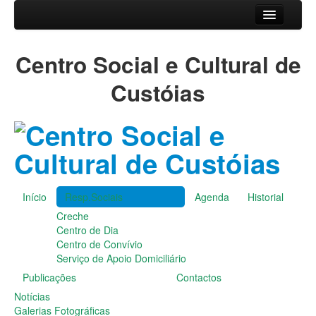
Início
Centro Social e Cultural de
Resp.Sociais
Creche
Custóias
Centro de Dia
Centro de Convívio
Serviço de Apoio Domiciliário
Agenda
Historial
Publicações
Início
Resp.Sociais
Agenda
Historial
Notícias
Creche
Galerias Fotográficas
Centro de Dia
Instalações da Instituição
Centro de Convívio
Cantares das Janeiras
Serviço de Apoio Domiciliário
Carnaval
Publicações
Contactos
Dia da Amizade
Dia da Mulher
Notícias
Dia do Pai
Galerias Fotográficas