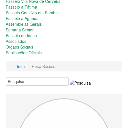
Passeio do Idoso
Passeio Vila Nova de Cerveira
Associados
Passeio a Fátima
Orgãos Sociais
Passeio Convívio em Pombal
Publicações Oficiais
Passeio a Águeda
Assembleias Gerais
Contactos
Semana Sénior
Passeio do Idoso
Associados
Orgãos Sociais
Publicações Oficiais
Início
>
Resp.Sociais