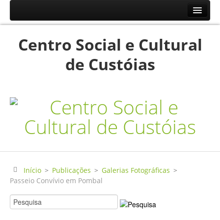
Início
Centro Social e Cultural
Resp.Sociais
de Custóias
Creche
Centro de Dia
Centro de Convívio
Serviço de Apoio Domiciliário
Agenda
Historial
Publicações
Início
>
Publicações
>
Galerias Fotográficas
>
Passeio Convívio em Pombal
Notícias
Galerias Fotográficas
Instalações da Instituição