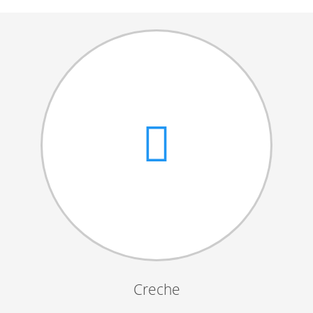
Cantares das Janeiras
Carnaval
Dia da Amizade
Dia da Mulher
Dia do Pai
Dia da Primavera
Festejos da Páscoa
Dia da Mãe
Dia Mundial da Criança
Marchas Populares
Dia dos Avós
Creche
Semana do Idoso