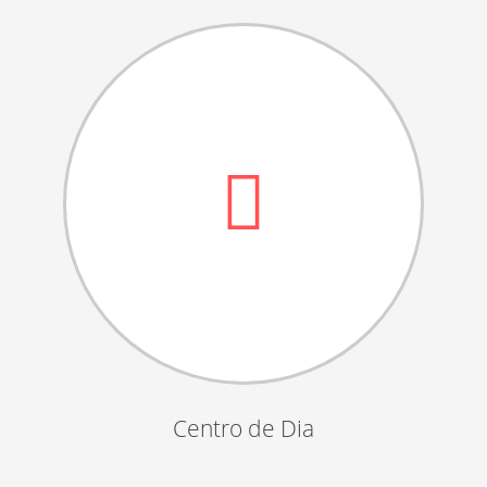
Dia das Bruxas
Dia de S.Martinho
Aniversários da Instituição
Almoço / Lanche de Natal
Atividades Semanais
Época Balnear
Feiras e Exposições
Grupos Musicais do Centro de Dia
Outras Actividades
Passeio Vila Nova de Cerveira
Passeio a Fátima
Centro de Dia
Passeio Convívio em Pombal
Passeio a Águeda