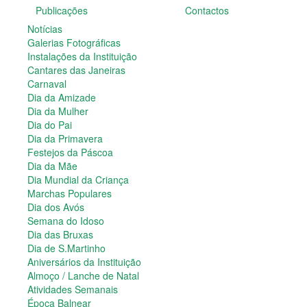
Publicações
Contactos
Dia do Pai
Dia da Primavera
Notícias
Festejos da Páscoa
Galerias Fotográficas
Dia da Mãe
Instalações da Instituição
Dia Mundial da Criança
Cantares das Janeiras
Marchas Populares
Carnaval
Dia dos Avós
Dia da Amizade
Semana do Idoso
Dia da Mulher
Dia das Bruxas
Dia do Pai
Dia de S.Martinho
Dia da Primavera
Aniversários da Instituição
Festejos da Páscoa
Almoço / Lanche de Natal
Dia da Mãe
Atividades Semanais
Dia Mundial da Criança
Época Balnear
Marchas Populares
Feiras e Exposições
Dia dos Avós
Grupos Musicais do Centro de Dia
Semana do Idoso
Outras Actividades
Dia das Bruxas
Passeio Vila Nova de Cerveira
Dia de S.Martinho
Passeio a Fátima
Aniversários da Instituição
Passeio Convívio em Pombal
Almoço / Lanche de Natal
Passeio a Águeda
Atividades Semanais
Assembleias Gerais
Época Balnear