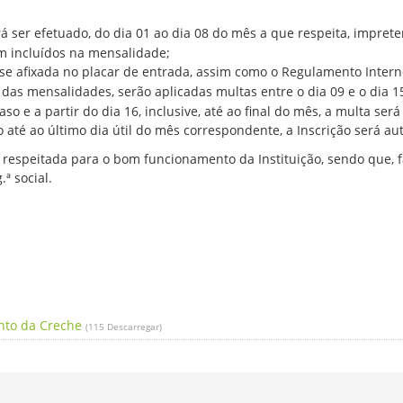
ser efetuado, do dia 01 ao dia 08 do mês a que respeita, impret
m incluídos na mensalidade;
e afixada no placar de entrada, assim como o Regulamento Intern
as mensalidades, serão aplicadas multas entre o dia 09 e o dia 15
so e a partir do dia 16, inclusive, até ao final do mês, a multa se
até ao último dia útil do mês correspondente, a Inscrição será a
r respeitada para o bom funcionamento da Instituição, sendo que,
ª social.
to da Creche
(115 Descarregar)