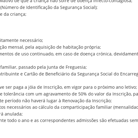
ativo de que a criança não sofre de doença infecto-contagiosa;
(Número de Identificação da Segurança Social);
e da criança;
itamente necessário;
ção mensal, pela aquisição de habitação própria;
ntos de uso continuado, em caso de doença crónica, devidamente 
amiliar, passado pela Junta de Freguesia;
ntribuinte e Cartão de Beneficiário da Segurança Social do Encarr
e ser paga a jóia de Inscrição, em vigor para o próximo ano letivo;
e tolerância com um agravamento de 50% do valor da Inscrição, p
ste período não haverá lugar à Renovação da Inscrição;
s necessários ao cálculo da comparticipação familiar (mensalidade
erá anulada;
ante todo o ano e as correspondentes admissões são efetuadas se