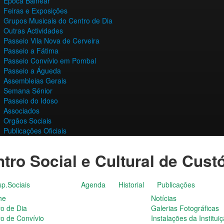
Época Balnear
Feiras e Exposições
Grupos Musicais do Centro de Dia
Outras Actividades
Passeio Vila Nova de Cerveira
Passeio a Fátima
Passeio Convívio em Pombal
Passeio a Águeda
Assembleias Gerais
Semana Sénior
Passeio do Idoso
Associados
Orgãos Sociais
Publicações Oficiais
tro Social e Cultural de Cust
p.Sociais
Agenda
Historial
Publicações
he
Notícias
ro de Dia
Galerias Fotográficas
ro de Convívio
Instalações da Institui