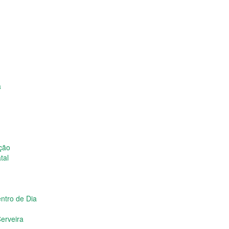
a
ição
tal
ntro de Dia
erveira