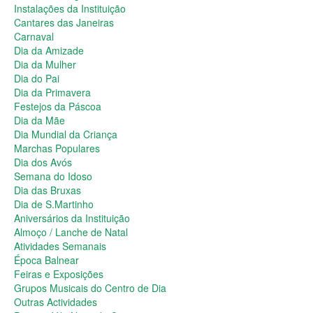
Dia da Primavera
Instalações da Instituição
Festejos da Páscoa
Cantares das Janeiras
Dia da Mãe
Carnaval
Dia Mundial da Criança
Dia da Amizade
Marchas Populares
Dia da Mulher
Dia dos Avós
Dia do Pai
Semana do Idoso
Dia da Primavera
Dia das Bruxas
Festejos da Páscoa
Dia de S.Martinho
Dia da Mãe
Aniversários da Instituição
Dia Mundial da Criança
Almoço / Lanche de Natal
Marchas Populares
Atividades Semanais
Dia dos Avós
Época Balnear
Semana do Idoso
Feiras e Exposições
Dia das Bruxas
Grupos Musicais do Centro de Dia
Dia de S.Martinho
Outras Actividades
Aniversários da Instituição
Passeio Vila Nova de Cerveira
Almoço / Lanche de Natal
Passeio a Fátima
Atividades Semanais
Passeio Convívio em Pombal
Época Balnear
Passeio a Águeda
Feiras e Exposições
Assembleias Gerais
Grupos Musicais do Centro de Dia
Semana Sénior
Outras Actividades