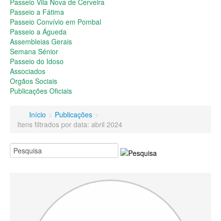
Passeio do Idoso
Passeio Vila Nova de Cerveira
Associados
Passeio a Fátima
Orgãos Sociais
Passeio Convívio em Pombal
Publicações Oficiais
Passeio a Águeda
Assembleias Gerais
Contactos
Semana Sénior
Passeio do Idoso
Associados
Orgãos Sociais
Publicações Oficiais
Início
>
Publicações
>
Itens filtrados por data: abril 2024