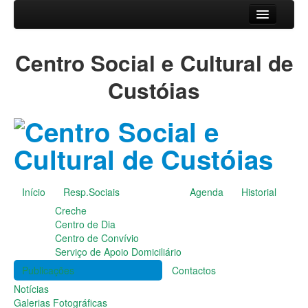
Início
Centro Social e Cultural de
Resp.Sociais
Creche
Custóias
Centro de Dia
Centro de Convívio
Serviço de Apoio Domiciliário
Agenda
Historial
Publicações
Início
Resp.Sociais
Agenda
Historial
Notícias
Creche
Galerias Fotográficas
Centro de Dia
Instalações da Instituição
Centro de Convívio
Cantares das Janeiras
Serviço de Apoio Domiciliário
Carnaval
Publicações
Contactos
Dia da Amizade
Dia da Mulher
Notícias
Dia do Pai
Galerias Fotográficas