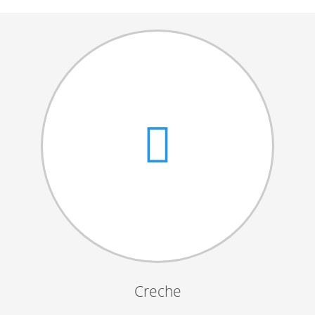
Cantares das Janeiras
Carnaval
Dia da Amizade
Dia da Mulher
Dia do Pai
Dia da Primavera
Festejos da Páscoa
Dia da Mãe
Dia Mundial da Criança
Marchas Populares
Dia dos Avós
Creche
Semana do Idoso