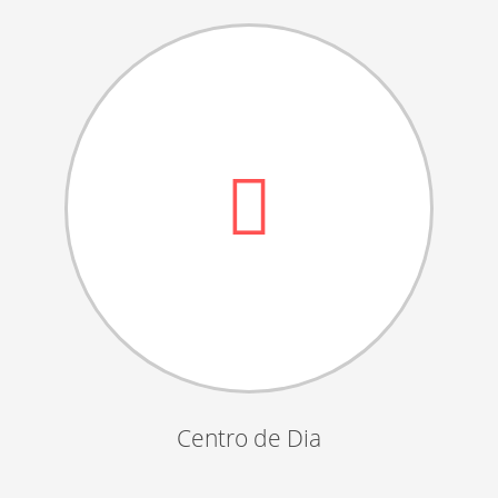
Dia das Bruxas
Dia de S.Martinho
Aniversários da Instituição
Almoço / Lanche de Natal
Atividades Semanais
Época Balnear
Feiras e Exposições
Grupos Musicais do Centro de Dia
Outras Actividades
Passeio Vila Nova de Cerveira
Passeio a Fátima
Centro de Dia
Passeio Convívio em Pombal
Passeio a Águeda