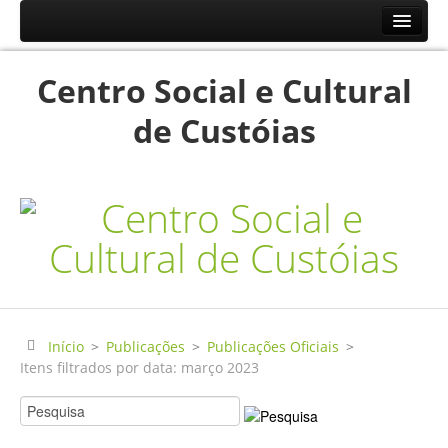
Início
Centro Social e Cultural
Resp.Sociais
de Custóias
Creche
Centro de Dia
Centro de Convívio
Serviço de Apoio Domiciliário
Agenda
Historial
Publicações
Início
>
Publicações
>
Publicações Oficiais
>
Itens filtrados por data: março 2023
Notícias
Galerias Fotográficas
Instalações da Instituição