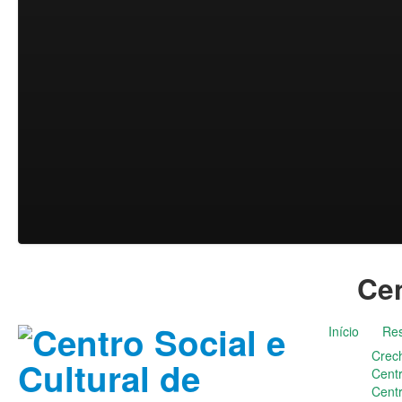
Cen
Início
Res
Crec
Cent
Cent