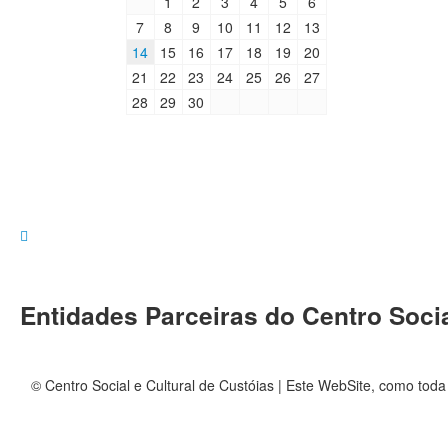
1
2
3
4
5
6
7
8
9
10
11
12
13
14
15
16
17
18
19
20
21
22
23
24
25
26
27
28
29
30
Entidades Parceiras do Centro Socia
© Centro Social e Cultural de Custóias | Este WebSite, como toda