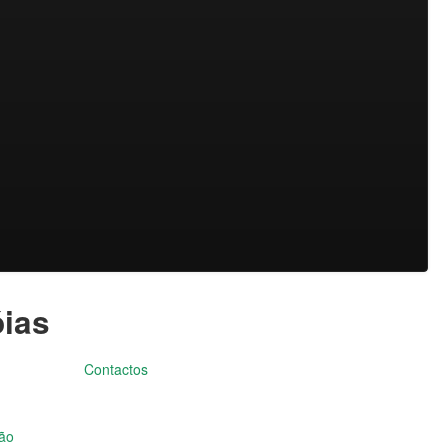
óias
Contactos
ção