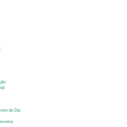
a
ição
tal
ntro de Dia
erveira