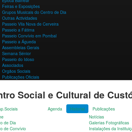
Época Balnear
Feiras e Exposições
Grupos Musicais do Centro de Dia
Outras Actividades
Passeio Vila Nova de Cerveira
Passeio a Fátima
Passeio Convívio em Pombal
Passeio a Águeda
Assembleias Gerais
Semana Sénior
Passeio do Idoso
Associados
Orgãos Sociais
Publicações Oficiais
tro Social e Cultural de Cust
p.Sociais
Agenda
Historial
Publicações
he
Notícias
ro de Dia
Galerias Fotográficas
ro de Convívio
Instalações da Institui