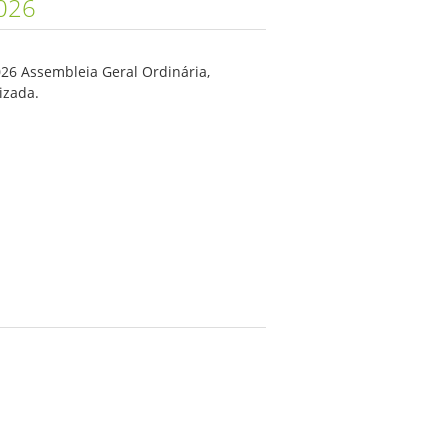
026
026 Assembleia Geral Ordinária,
izada.