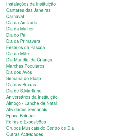
Dia da Primavera
Instalações da Instituição
Festejos da Páscoa
Cantares das Janeiras
Dia da Mãe
Carnaval
Dia Mundial da Criança
Dia da Amizade
Marchas Populares
Dia da Mulher
Dia dos Avós
Dia do Pai
Semana do Idoso
Dia da Primavera
Dia das Bruxas
Festejos da Páscoa
Dia de S.Martinho
Dia da Mãe
Aniversários da Instituição
Dia Mundial da Criança
Almoço / Lanche de Natal
Marchas Populares
Atividades Semanais
Dia dos Avós
Época Balnear
Semana do Idoso
Feiras e Exposições
Dia das Bruxas
Grupos Musicais do Centro de Dia
Dia de S.Martinho
Outras Actividades
Aniversários da Instituição
Passeio Vila Nova de Cerveira
Almoço / Lanche de Natal
Passeio a Fátima
Atividades Semanais
Passeio Convívio em Pombal
Época Balnear
Passeio a Águeda
Feiras e Exposições
Assembleias Gerais
Grupos Musicais do Centro de Dia
Semana Sénior
Outras Actividades