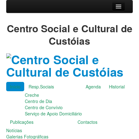
Início
Centro Social e Cultural de
Resp.Sociais
Creche
Custóias
Centro de Dia
Centro de Convívio
Serviço de Apoio Domiciliário
Agenda
Historial
Publicações
Início
Resp.Sociais
Agenda
Historial
Notícias
Creche
Galerias Fotográficas
Centro de Dia
Instalações da Instituição
Centro de Convívio
Cantares das Janeiras
Serviço de Apoio Domiciliário
Carnaval
Publicações
Contactos
Dia da Amizade
Dia da Mulher
Notícias
Dia do Pai
Galerias Fotográficas