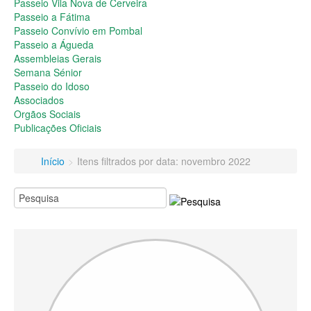
Passeio do Idoso
Passeio Vila Nova de Cerveira
Associados
Passeio a Fátima
Orgãos Sociais
Passeio Convívio em Pombal
Publicações Oficiais
Passeio a Águeda
Assembleias Gerais
Contactos
Semana Sénior
Passeio do Idoso
Associados
Orgãos Sociais
Publicações Oficiais
Início
>
Itens filtrados por data: novembro 2022