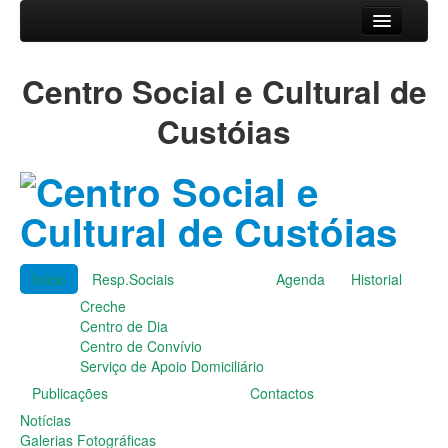
Início
Centro Social e Cultural de
Resp.Sociais
Creche
Custóias
Centro de Dia
Centro de Convívio
Serviço de Apoio Domiciliário
Agenda
Historial
Publicações
Início
Resp.Sociais
Agenda
Historial
Notícias
Creche
Galerias Fotográficas
Centro de Dia
Instalações da Instituição
Centro de Convívio
Cantares das Janeiras
Serviço de Apoio Domiciliário
Carnaval
Publicações
Contactos
Dia da Amizade
Dia da Mulher
Notícias
Dia do Pai
Galerias Fotográficas