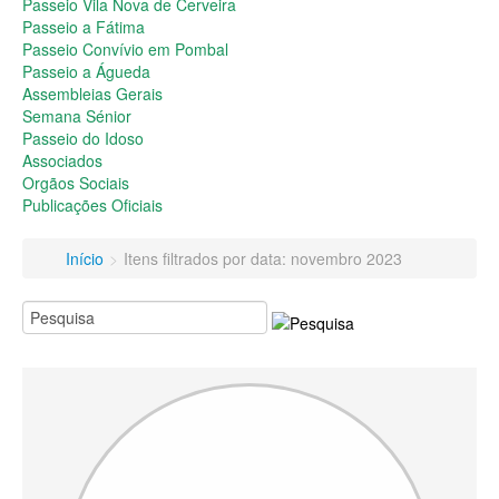
Passeio do Idoso
Passeio Vila Nova de Cerveira
Associados
Passeio a Fátima
Orgãos Sociais
Passeio Convívio em Pombal
Publicações Oficiais
Passeio a Águeda
Assembleias Gerais
Contactos
Semana Sénior
Passeio do Idoso
Associados
Orgãos Sociais
Publicações Oficiais
Início
>
Itens filtrados por data: novembro 2023