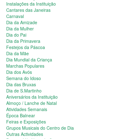
Dia da Primavera
Instalações da Instituição
Festejos da Páscoa
Cantares das Janeiras
Dia da Mãe
Carnaval
Dia Mundial da Criança
Dia da Amizade
Marchas Populares
Dia da Mulher
Dia dos Avós
Dia do Pai
Semana do Idoso
Dia da Primavera
Dia das Bruxas
Festejos da Páscoa
Dia de S.Martinho
Dia da Mãe
Aniversários da Instituição
Dia Mundial da Criança
Almoço / Lanche de Natal
Marchas Populares
Atividades Semanais
Dia dos Avós
Época Balnear
Semana do Idoso
Feiras e Exposições
Dia das Bruxas
Grupos Musicais do Centro de Dia
Dia de S.Martinho
Outras Actividades
Aniversários da Instituição
Passeio Vila Nova de Cerveira
Almoço / Lanche de Natal
Passeio a Fátima
Atividades Semanais
Passeio Convívio em Pombal
Época Balnear
Passeio a Águeda
Feiras e Exposições
Assembleias Gerais
Grupos Musicais do Centro de Dia
Semana Sénior
Outras Actividades