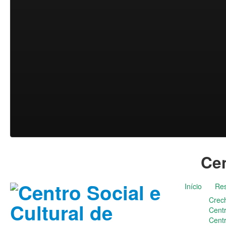
Cen
Início
Res
Crec
Cent
Cent