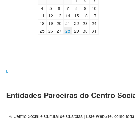
1
2
3
4
5
6
7
8
9
10
11
12
13
14
15
16
17
18
19
20
21
22
23
24
25
26
27
28
29
30
31
Entidades Parceiras do Centro Socia
© Centro Social e Cultural de Custóias | Este WebSite, como toda