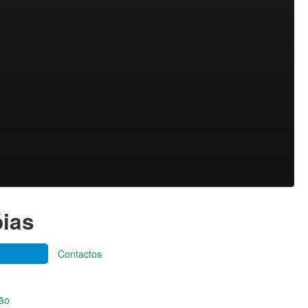
óias
Contactos
ção