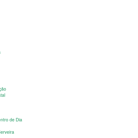
a
ição
tal
ntro de Dia
erveira