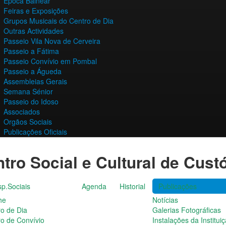
Época Balnear
Feiras e Exposições
Grupos Musicais do Centro de Dia
Outras Actividades
Passeio Vila Nova de Cerveira
Passeio a Fátima
Passeio Convívio em Pombal
Passeio a Águeda
Assembleias Gerais
Semana Sénior
Passeio do Idoso
Associados
Orgãos Sociais
Publicações Oficiais
tro Social e Cultural de Cust
p.Sociais
Agenda
Historial
Publicações
he
Notícias
ro de Dia
Galerias Fotográficas
ro de Convívio
Instalações da Institui