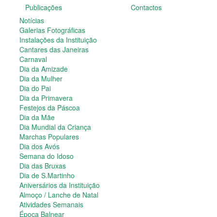
Publicações
Contactos
Dia do Pai
Dia da Primavera
Notícias
Festejos da Páscoa
Galerias Fotográficas
Dia da Mãe
Instalações da Instituição
Dia Mundial da Criança
Cantares das Janeiras
Marchas Populares
Carnaval
Dia dos Avós
Dia da Amizade
Semana do Idoso
Dia da Mulher
Dia das Bruxas
Dia do Pai
Dia de S.Martinho
Dia da Primavera
Aniversários da Instituição
Festejos da Páscoa
Almoço / Lanche de Natal
Dia da Mãe
Atividades Semanais
Dia Mundial da Criança
Época Balnear
Marchas Populares
Feiras e Exposições
Dia dos Avós
Grupos Musicais do Centro de Dia
Semana do Idoso
Outras Actividades
Dia das Bruxas
Passeio Vila Nova de Cerveira
Dia de S.Martinho
Passeio a Fátima
Aniversários da Instituição
Passeio Convívio em Pombal
Almoço / Lanche de Natal
Passeio a Águeda
Atividades Semanais
Assembleias Gerais
Época Balnear