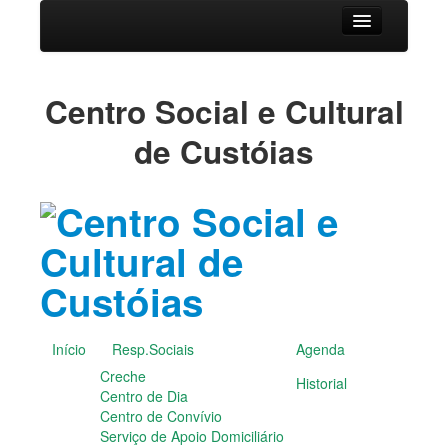
Início
Centro Social e Cultural
Resp.Sociais
de Custóias
Creche
Centro de Dia
Centro de Convívio
Serviço de Apoio Domiciliário
Agenda
Historial
Publicações
Notícias
Galerias Fotográficas
Início
Resp.Sociais
Agenda
Instalações da Instituição
Creche
Historial
Cantares das Janeiras
Centro de Dia
Carnaval
Centro de Convívio
Dia da Amizade
Serviço de Apoio Domiciliário
Dia da Mulher