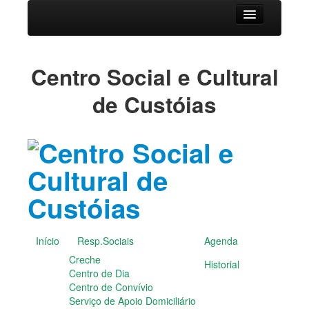
Início
Centro Social e Cultural
Resp.Sociais
de Custóias
Creche
Centro de Dia
Centro de Convívio
Serviço de Apoio Domiciliário
Agenda
Historial
Publicações
Notícias
Galerias Fotográficas
Início
Resp.Sociais
Agenda
Instalações da Instituição
Creche
Historial
Cantares das Janeiras
Centro de Dia
Carnaval
Centro de Convívio
Dia da Amizade
Serviço de Apoio Domiciliário
Dia da Mulher