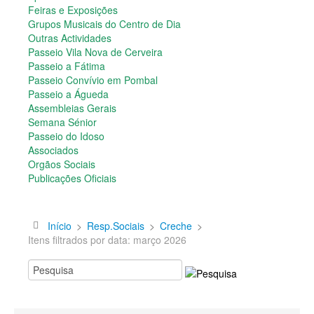
Semana Sénior
Feiras e Exposições
Passeio do Idoso
Grupos Musicais do Centro de Dia
Associados
Outras Actividades
Orgãos Sociais
Passeio Vila Nova de Cerveira
Publicações Oficiais
Passeio a Fátima
Passeio Convívio em Pombal
Contactos
Passeio a Águeda
Assembleias Gerais
Semana Sénior
Passeio do Idoso
Associados
Orgãos Sociais
Publicações Oficiais
Início
>
Resp.Sociais
>
Creche
>
Itens filtrados por data: março 2026