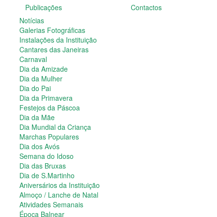
Publicações
Contactos
Dia do Pai
Dia da Primavera
Notícias
Festejos da Páscoa
Galerias Fotográficas
Dia da Mãe
Instalações da Instituição
Dia Mundial da Criança
Cantares das Janeiras
Marchas Populares
Carnaval
Dia dos Avós
Dia da Amizade
Semana do Idoso
Dia da Mulher
Dia das Bruxas
Dia do Pai
Dia de S.Martinho
Dia da Primavera
Aniversários da Instituição
Festejos da Páscoa
Almoço / Lanche de Natal
Dia da Mãe
Atividades Semanais
Dia Mundial da Criança
Época Balnear
Marchas Populares
Feiras e Exposições
Dia dos Avós
Grupos Musicais do Centro de Dia
Semana do Idoso
Outras Actividades
Dia das Bruxas
Passeio Vila Nova de Cerveira
Dia de S.Martinho
Passeio a Fátima
Aniversários da Instituição
Passeio Convívio em Pombal
Almoço / Lanche de Natal
Passeio a Águeda
Atividades Semanais
Assembleias Gerais
Época Balnear