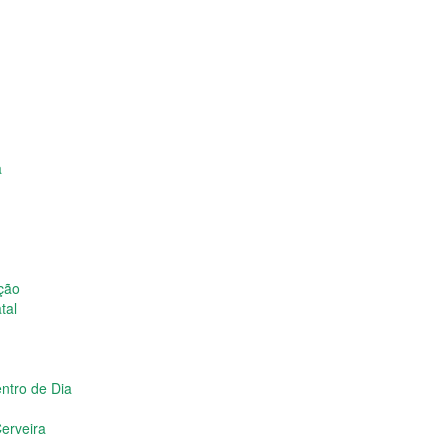
a
ição
tal
ntro de Dia
erveira