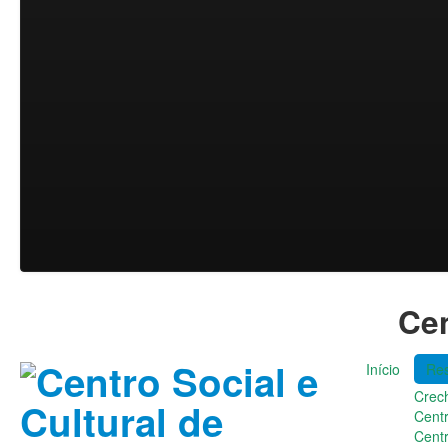
Cen
Início
Res
Crec
Cent
Cent