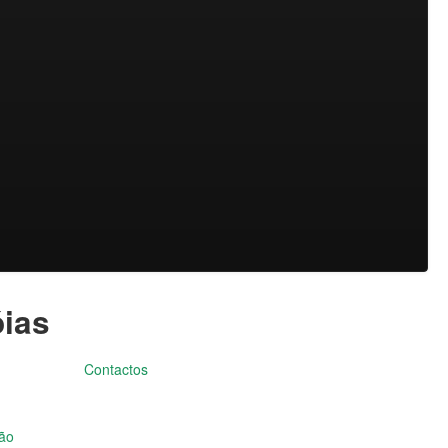
óias
Contactos
ção