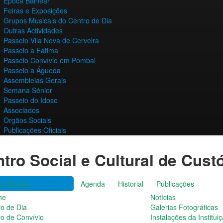
Época Balnear
Feiras e Exposições
Grupos Musicais do Centro de Dia
Outras Actividades
Passeio Vila Nova de Cerveira
Passeio a Fátima
Passeio Convívio em Pombal
Passeio a Águeda
Assembleias Gerais
Semana Sénior
Passeio do Idoso
Associados
Orgãos Sociais
Publicações Oficiais
tro Social e Cultural de Cust
p.Sociais
Agenda
Historial
Publicações
he
Notícias
ro de Dia
Galerias Fotográficas
ro de Convívio
Instalações da Institui