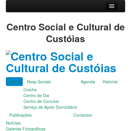
Início
Centro Social e Cultural de
Resp.Sociais
Creche
Custóias
Centro de Dia
Centro de Convívio
Serviço de Apoio Domiciliário
Agenda
Historial
Publicações
Início
Resp.Sociais
Agenda
Historial
Notícias
Creche
Galerias Fotográficas
Centro de Dia
Instalações da Instituição
Centro de Convívio
Cantares das Janeiras
Serviço de Apoio Domiciliário
Carnaval
Publicações
Contactos
Dia da Amizade
Dia da Mulher
Notícias
Dia do Pai
Galerias Fotográficas