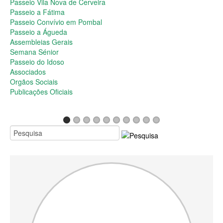
Passeio do Idoso
Passeio Vila Nova de Cerveira
Associados
Passeio a Fátima
Orgãos Sociais
Passeio Convívio em Pombal
Publicações Oficiais
Passeio a Águeda
Assembleias Gerais
Contactos
Semana Sénior
Passeio do Idoso
Associados
Orgãos Sociais
Publicações Oficiais