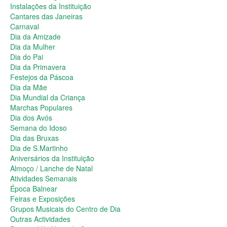
Dia da Primavera
Instalações da Instituição
Festejos da Páscoa
Cantares das Janeiras
Dia da Mãe
Carnaval
Dia Mundial da Criança
Dia da Amizade
Marchas Populares
Dia da Mulher
Dia dos Avós
Dia do Pai
Semana do Idoso
Dia da Primavera
Dia das Bruxas
Festejos da Páscoa
Dia de S.Martinho
Dia da Mãe
Aniversários da Instituição
Dia Mundial da Criança
Almoço / Lanche de Natal
Marchas Populares
Atividades Semanais
Dia dos Avós
Época Balnear
Semana do Idoso
Feiras e Exposições
Dia das Bruxas
Grupos Musicais do Centro de Dia
Dia de S.Martinho
Outras Actividades
Aniversários da Instituição
Passeio Vila Nova de Cerveira
Almoço / Lanche de Natal
Passeio a Fátima
Atividades Semanais
Passeio Convívio em Pombal
Época Balnear
Passeio a Águeda
Feiras e Exposições
Assembleias Gerais
Grupos Musicais do Centro de Dia
Semana Sénior
Outras Actividades