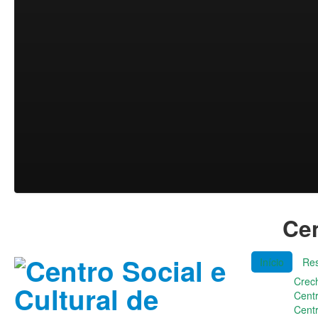
Cen
Início
Res
Crec
Cent
Cent