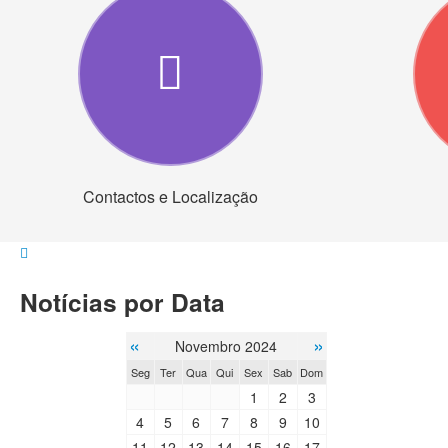
Contactos e Localização
Notícias por Data
«
»
Novembro 2024
Seg
Ter
Qua
Qui
Sex
Sab
Dom
1
2
3
4
5
6
7
8
9
10
11
12
13
14
15
16
17