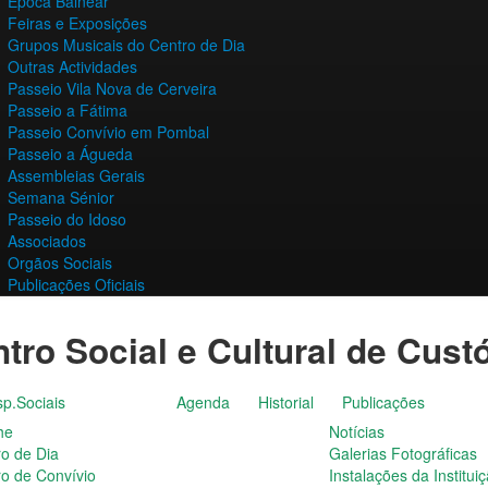
Época Balnear
Feiras e Exposições
Grupos Musicais do Centro de Dia
Outras Actividades
Passeio Vila Nova de Cerveira
Passeio a Fátima
Passeio Convívio em Pombal
Passeio a Águeda
Assembleias Gerais
Semana Sénior
Passeio do Idoso
Associados
Orgãos Sociais
Publicações Oficiais
tro Social e Cultural de Cust
p.Sociais
Agenda
Historial
Publicações
he
Notícias
ro de Dia
Galerias Fotográficas
ro de Convívio
Instalações da Institui