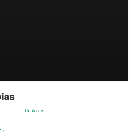
óias
Contactos
ção