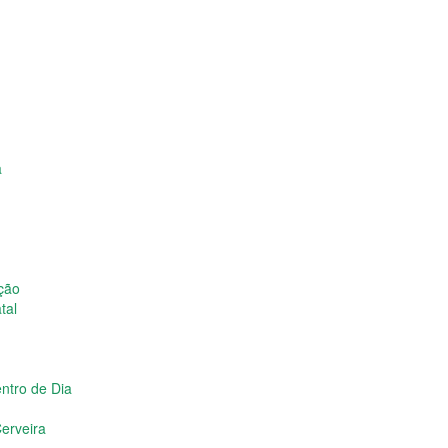
a
ição
tal
ntro de Dia
erveira