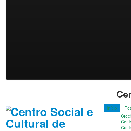
Cen
Início
Res
Crec
Cent
Cent