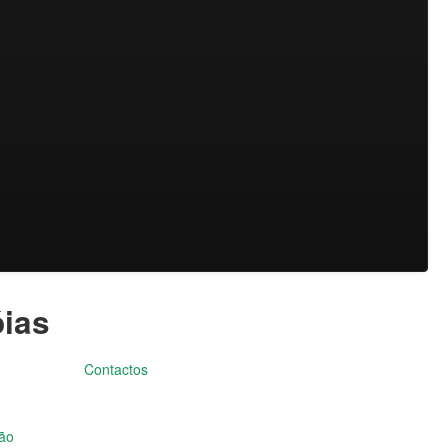
óias
Contactos
ção