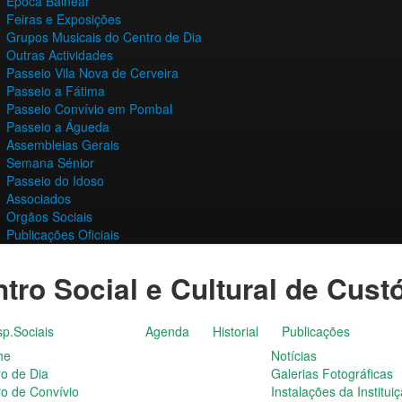
Época Balnear
Feiras e Exposições
Grupos Musicais do Centro de Dia
Outras Actividades
Passeio Vila Nova de Cerveira
Passeio a Fátima
Passeio Convívio em Pombal
Passeio a Águeda
Assembleias Gerais
Semana Sénior
Passeio do Idoso
Associados
Orgãos Sociais
Publicações Oficiais
tro Social e Cultural de Cust
p.Sociais
Agenda
Historial
Publicações
he
Notícias
ro de Dia
Galerias Fotográficas
ro de Convívio
Instalações da Institui