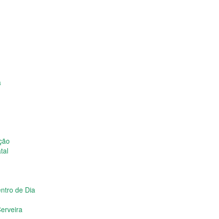
a
ição
tal
ntro de Dia
erveira