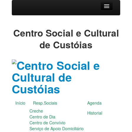
Início
Centro Social e Cultural
Resp.Sociais
de Custóias
Creche
Centro de Dia
Centro de Convívio
Serviço de Apoio Domiciliário
Agenda
Historial
Publicações
Notícias
Galerias Fotográficas
Início
Resp.Sociais
Agenda
Instalações da Instituição
Creche
Historial
Cantares das Janeiras
Centro de Dia
Carnaval
Centro de Convívio
Dia da Amizade
Serviço de Apoio Domiciliário
Dia da Mulher