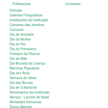
Publicações
Contactos
Dia do Pai
Dia da Primavera
Notícias
Festejos da Páscoa
Galerias Fotográficas
Dia da Mãe
Instalações da Instituição
Dia Mundial da Criança
Cantares das Janeiras
Marchas Populares
Carnaval
Dia dos Avós
Dia da Amizade
Semana do Idoso
Dia da Mulher
Dia das Bruxas
Dia do Pai
Dia de S.Martinho
Dia da Primavera
Aniversários da Instituição
Festejos da Páscoa
Almoço / Lanche de Natal
Dia da Mãe
Atividades Semanais
Dia Mundial da Criança
Época Balnear
Marchas Populares
Feiras e Exposições
Dia dos Avós
Grupos Musicais do Centro de Dia
Semana do Idoso
Outras Actividades
Dia das Bruxas
Passeio Vila Nova de Cerveira
Dia de S.Martinho
Passeio a Fátima
Aniversários da Instituição
Passeio Convívio em Pombal
Almoço / Lanche de Natal
Passeio a Águeda
Atividades Semanais
Assembleias Gerais
Época Balnear