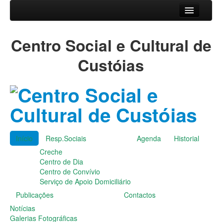
Início
Centro Social e Cultural de
Resp.Sociais
Creche
Custóias
Centro de Dia
Centro de Convívio
Serviço de Apoio Domiciliário
Agenda
Historial
Publicações
Início
Resp.Sociais
Agenda
Historial
Notícias
Creche
Galerias Fotográficas
Centro de Dia
Instalações da Instituição
Centro de Convívio
Cantares das Janeiras
Serviço de Apoio Domiciliário
Carnaval
Publicações
Contactos
Dia da Amizade
Dia da Mulher
Notícias
Dia do Pai
Galerias Fotográficas