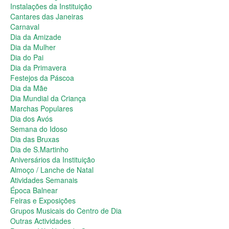
Dia da Primavera
Instalações da Instituição
Festejos da Páscoa
Cantares das Janeiras
Dia da Mãe
Carnaval
Dia Mundial da Criança
Dia da Amizade
Marchas Populares
Dia da Mulher
Dia dos Avós
Dia do Pai
Semana do Idoso
Dia da Primavera
Dia das Bruxas
Festejos da Páscoa
Dia de S.Martinho
Dia da Mãe
Aniversários da Instituição
Dia Mundial da Criança
Almoço / Lanche de Natal
Marchas Populares
Atividades Semanais
Dia dos Avós
Época Balnear
Semana do Idoso
Feiras e Exposições
Dia das Bruxas
Grupos Musicais do Centro de Dia
Dia de S.Martinho
Outras Actividades
Aniversários da Instituição
Passeio Vila Nova de Cerveira
Almoço / Lanche de Natal
Passeio a Fátima
Atividades Semanais
Passeio Convívio em Pombal
Época Balnear
Passeio a Águeda
Feiras e Exposições
Assembleias Gerais
Grupos Musicais do Centro de Dia
Semana Sénior
Outras Actividades