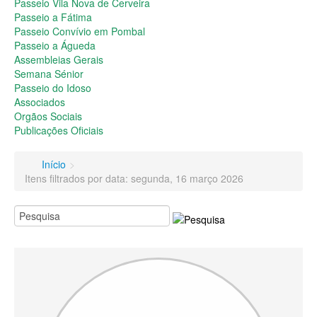
Passeio do Idoso
Passeio Vila Nova de Cerveira
Associados
Passeio a Fátima
Orgãos Sociais
Passeio Convívio em Pombal
Publicações Oficiais
Passeio a Águeda
Assembleias Gerais
Contactos
Semana Sénior
Passeio do Idoso
Associados
Orgãos Sociais
Publicações Oficiais
Início
>
Itens filtrados por data: segunda, 16 março 2026