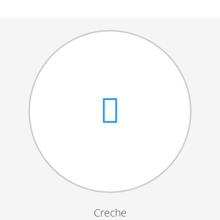
Cantares das Janeiras
Carnaval
Dia da Amizade
Dia da Mulher
Dia do Pai
Dia da Primavera
Festejos da Páscoa
Dia da Mãe
Dia Mundial da Criança
Marchas Populares
Dia dos Avós
Semana do Idoso
Creche