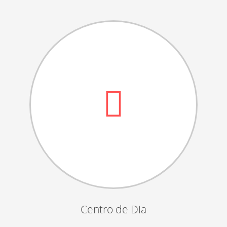
Dia das Bruxas
Dia de S.Martinho
Aniversários da Instituição
Almoço / Lanche de Natal
Atividades Semanais
Época Balnear
Feiras e Exposições
Grupos Musicais do Centro de Dia
Outras Actividades
Passeio Vila Nova de Cerveira
Passeio a Fátima
Passeio Convívio em Pombal
Centro de Dia
Passeio a Águeda