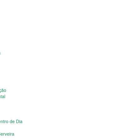
a
ição
tal
ntro de Dia
erveira