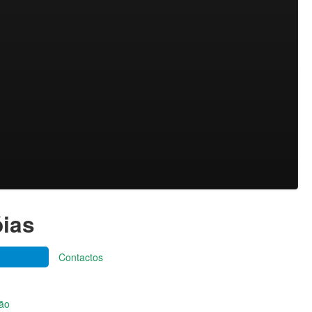
óias
Contactos
ção