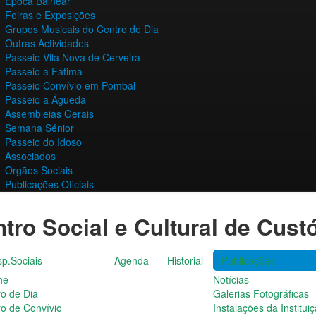
Época Balnear
Feiras e Exposições
Grupos Musicais do Centro de Dia
Outras Actividades
Passeio Vila Nova de Cerveira
Passeio a Fátima
Passeio Convívio em Pombal
Passeio a Águeda
Assembleias Gerais
Semana Sénior
Passeio do Idoso
Associados
Orgãos Sociais
Publicações Oficiais
tro Social e Cultural de Cust
p.Sociais
Agenda
Historial
Publicações
he
Notícias
ro de Dia
Galerias Fotográficas
ro de Convívio
Instalações da Institui