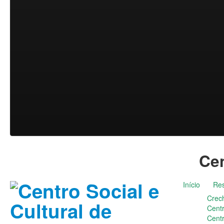
Cen
Início
Res
Crec
Cent
Cent