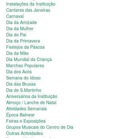
Dia da Primavera
Instalações da Instituição
Festejos da Páscoa
Cantares das Janeiras
Dia da Mãe
Carnaval
Dia Mundial da Criança
Dia da Amizade
Marchas Populares
Dia da Mulher
Dia dos Avós
Dia do Pai
Semana do Idoso
Dia da Primavera
Dia das Bruxas
Festejos da Páscoa
Dia de S.Martinho
Dia da Mãe
Aniversários da Instituição
Dia Mundial da Criança
Almoço / Lanche de Natal
Marchas Populares
Atividades Semanais
Dia dos Avós
Época Balnear
Semana do Idoso
Feiras e Exposições
Dia das Bruxas
Grupos Musicais do Centro de Dia
Dia de S.Martinho
Outras Actividades
Aniversários da Instituição
Passeio Vila Nova de Cerveira
Almoço / Lanche de Natal
Passeio a Fátima
Atividades Semanais
Passeio Convívio em Pombal
Época Balnear
Passeio a Águeda
Feiras e Exposições
Assembleias Gerais
Grupos Musicais do Centro de Dia
Semana Sénior
Outras Actividades