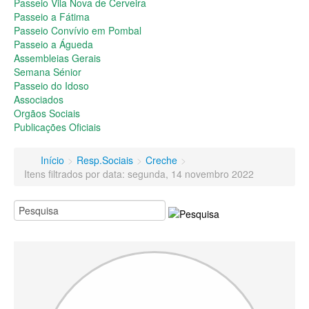
Passeio do Idoso
Passeio Vila Nova de Cerveira
Associados
Passeio a Fátima
Orgãos Sociais
Passeio Convívio em Pombal
Publicações Oficiais
Passeio a Águeda
Assembleias Gerais
Contactos
Semana Sénior
Passeio do Idoso
Associados
Orgãos Sociais
Publicações Oficiais
Início
>
Resp.Sociais
>
Creche
>
Itens filtrados por data: segunda, 14 novembro 2022