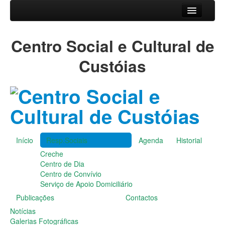
Início
Centro Social e Cultural de
Resp.Sociais
Creche
Custóias
Centro de Dia
Centro de Convívio
Serviço de Apoio Domiciliário
Agenda
Historial
Publicações
Início
Resp.Sociais
Agenda
Historial
Notícias
Creche
Galerias Fotográficas
Centro de Dia
Instalações da Instituição
Centro de Convívio
Cantares das Janeiras
Serviço de Apoio Domiciliário
Carnaval
Publicações
Contactos
Dia da Amizade
Dia da Mulher
Notícias
Dia do Pai
Galerias Fotográficas