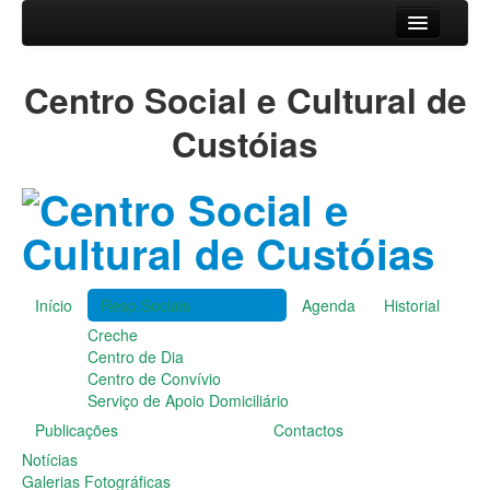
Início
Centro Social e Cultural de
Resp.Sociais
Creche
Custóias
Centro de Dia
Centro de Convívio
Serviço de Apoio Domiciliário
Agenda
Historial
Publicações
Início
Resp.Sociais
Agenda
Historial
Notícias
Creche
Galerias Fotográficas
Centro de Dia
Instalações da Instituição
Centro de Convívio
Cantares das Janeiras
Serviço de Apoio Domiciliário
Carnaval
Publicações
Contactos
Dia da Amizade
Dia da Mulher
Notícias
Dia do Pai
Galerias Fotográficas