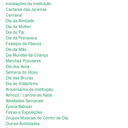
Dia da Primavera
Instalações da Instituição
Festejos da Páscoa
Cantares das Janeiras
Dia da Mãe
Carnaval
Dia Mundial da Criança
Dia da Amizade
Marchas Populares
Dia da Mulher
Dia dos Avós
Dia do Pai
Semana do Idoso
Dia da Primavera
Dia das Bruxas
Festejos da Páscoa
Dia de S.Martinho
Dia da Mãe
Aniversários da Instituição
Dia Mundial da Criança
Almoço / Lanche de Natal
Marchas Populares
Atividades Semanais
Dia dos Avós
Época Balnear
Semana do Idoso
Feiras e Exposições
Dia das Bruxas
Grupos Musicais do Centro de Dia
Dia de S.Martinho
Outras Actividades
Aniversários da Instituição
Passeio Vila Nova de Cerveira
Almoço / Lanche de Natal
Passeio a Fátima
Atividades Semanais
Passeio Convívio em Pombal
Época Balnear
Passeio a Águeda
Feiras e Exposições
Assembleias Gerais
Grupos Musicais do Centro de Dia
Semana Sénior
Outras Actividades