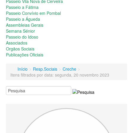
Passeio do Idoso
Passeio Vila Nova de Cerveira
Associados
Passeio a Fátima
Orgãos Sociais
Passeio Convívio em Pombal
Publicações Oficiais
Passeio a Águeda
Assembleias Gerais
Contactos
Semana Sénior
Passeio do Idoso
Associados
Orgãos Sociais
Publicações Oficiais
Início
>
Resp.Sociais
>
Creche
>
Itens filtrados por data: segunda, 20 novembro 2023