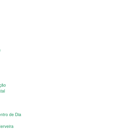
a
ição
tal
ntro de Dia
erveira