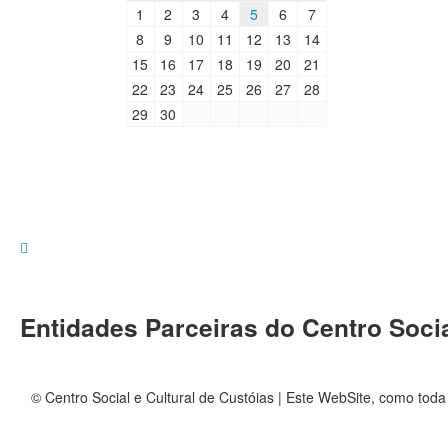
1
2
3
4
5
6
7
8
9
10
11
12
13
14
15
16
17
18
19
20
21
22
23
24
25
26
27
28
29
30
Entidades Parceiras do Centro Socia
© Centro Social e Cultural de Custóias | Este WebSite, como toda