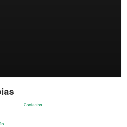
óias
Contactos
ção