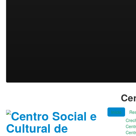
Cen
Início
Res
Crec
Cent
Cent