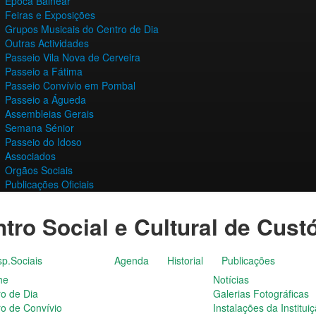
Época Balnear
Feiras e Exposições
Grupos Musicais do Centro de Dia
Outras Actividades
Passeio Vila Nova de Cerveira
Passeio a Fátima
Passeio Convívio em Pombal
Passeio a Águeda
Assembleias Gerais
Semana Sénior
Passeio do Idoso
Associados
Orgãos Sociais
Publicações Oficiais
tro Social e Cultural de Cust
p.Sociais
Agenda
Historial
Publicações
he
Notícias
ro de Dia
Galerias Fotográficas
ro de Convívio
Instalações da Institui