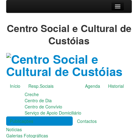
Início
Centro Social e Cultural de
Resp.Sociais
Creche
Custóias
Centro de Dia
Centro de Convívio
Serviço de Apoio Domiciliário
Agenda
Historial
Publicações
Início
Resp.Sociais
Agenda
Historial
Notícias
Creche
Galerias Fotográficas
Centro de Dia
Instalações da Instituição
Centro de Convívio
Cantares das Janeiras
Serviço de Apoio Domiciliário
Carnaval
Publicações
Contactos
Dia da Amizade
Dia da Mulher
Notícias
Dia do Pai
Galerias Fotográficas