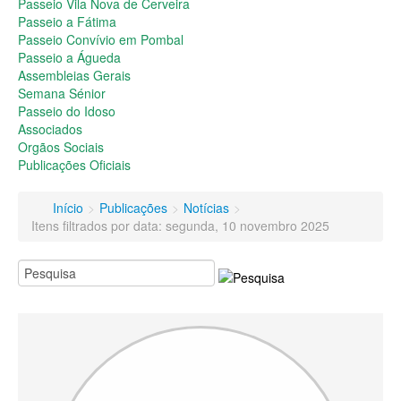
Passeio do Idoso
Passeio Vila Nova de Cerveira
Associados
Passeio a Fátima
Orgãos Sociais
Passeio Convívio em Pombal
Publicações Oficiais
Passeio a Águeda
Assembleias Gerais
Contactos
Semana Sénior
Passeio do Idoso
Associados
Orgãos Sociais
Publicações Oficiais
Início
>
Publicações
>
Notícias
>
Itens filtrados por data: segunda, 10 novembro 2025