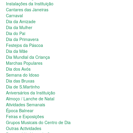
Dia da Primavera
Instalações da Instituição
Festejos da Páscoa
Cantares das Janeiras
Dia da Mãe
Carnaval
Dia Mundial da Criança
Dia da Amizade
Marchas Populares
Dia da Mulher
Dia dos Avós
Dia do Pai
Semana do Idoso
Dia da Primavera
Dia das Bruxas
Festejos da Páscoa
Dia de S.Martinho
Dia da Mãe
Aniversários da Instituição
Dia Mundial da Criança
Almoço / Lanche de Natal
Marchas Populares
Atividades Semanais
Dia dos Avós
Época Balnear
Semana do Idoso
Feiras e Exposições
Dia das Bruxas
Grupos Musicais do Centro de Dia
Dia de S.Martinho
Outras Actividades
Aniversários da Instituição
Passeio Vila Nova de Cerveira
Almoço / Lanche de Natal
Passeio a Fátima
Atividades Semanais
Passeio Convívio em Pombal
Época Balnear
Passeio a Águeda
Feiras e Exposições
Assembleias Gerais
Grupos Musicais do Centro de Dia
Semana Sénior
Outras Actividades