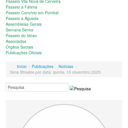
Passeio do Idoso
Passeio Vila Nova de Cerveira
Associados
Passeio a Fátima
Orgãos Sociais
Passeio Convívio em Pombal
Publicações Oficiais
Passeio a Águeda
Assembleias Gerais
Contactos
Semana Sénior
Passeio do Idoso
Associados
Orgãos Sociais
Publicações Oficiais
Início
>
Publicações
>
Notícias
>
Itens filtrados por data: quinta, 13 novembro 2025