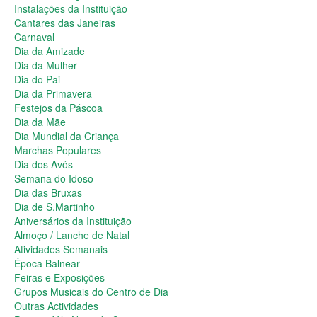
Dia da Primavera
Instalações da Instituição
Festejos da Páscoa
Cantares das Janeiras
Dia da Mãe
Carnaval
Dia Mundial da Criança
Dia da Amizade
Marchas Populares
Dia da Mulher
Dia dos Avós
Dia do Pai
Semana do Idoso
Dia da Primavera
Dia das Bruxas
Festejos da Páscoa
Dia de S.Martinho
Dia da Mãe
Aniversários da Instituição
Dia Mundial da Criança
Almoço / Lanche de Natal
Marchas Populares
Atividades Semanais
Dia dos Avós
Época Balnear
Semana do Idoso
Feiras e Exposições
Dia das Bruxas
Grupos Musicais do Centro de Dia
Dia de S.Martinho
Outras Actividades
Aniversários da Instituição
Passeio Vila Nova de Cerveira
Almoço / Lanche de Natal
Passeio a Fátima
Atividades Semanais
Passeio Convívio em Pombal
Época Balnear
Passeio a Águeda
Feiras e Exposições
Assembleias Gerais
Grupos Musicais do Centro de Dia
Semana Sénior
Outras Actividades