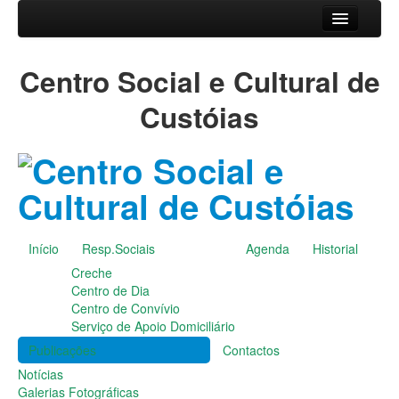
Início
Centro Social e Cultural de
Resp.Sociais
Creche
Custóias
Centro de Dia
Centro de Convívio
Serviço de Apoio Domiciliário
Agenda
Historial
Publicações
Início
Resp.Sociais
Agenda
Historial
Notícias
Creche
Galerias Fotográficas
Centro de Dia
Instalações da Instituição
Centro de Convívio
Cantares das Janeiras
Serviço de Apoio Domiciliário
Carnaval
Publicações
Contactos
Dia da Amizade
Dia da Mulher
Notícias
Dia do Pai
Galerias Fotográficas