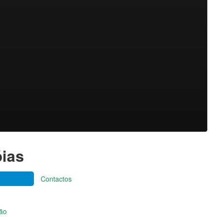
óias
Contactos
ção