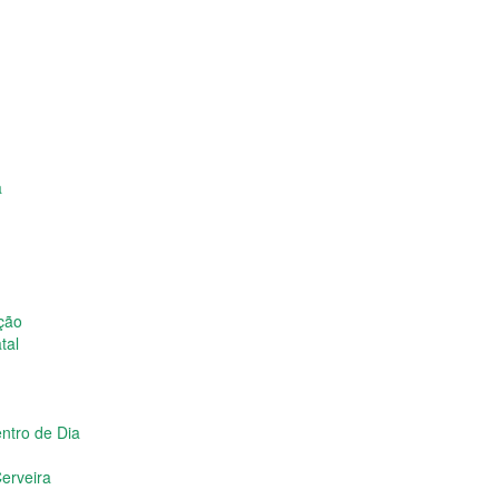
a
ição
tal
ntro de Dia
erveira