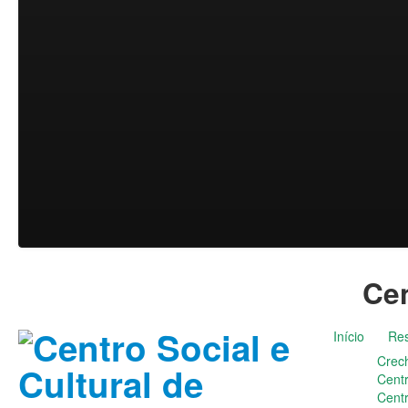
Cen
Início
Res
Crec
Cent
Cent