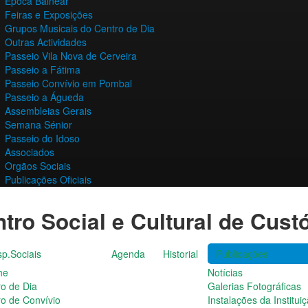
Época Balnear
Feiras e Exposições
Grupos Musicais do Centro de Dia
Outras Actividades
Passeio Vila Nova de Cerveira
Passeio a Fátima
Passeio Convívio em Pombal
Passeio a Águeda
Assembleias Gerais
Semana Sénior
Passeio do Idoso
Associados
Orgãos Sociais
Publicações Oficiais
tro Social e Cultural de Cust
p.Sociais
Agenda
Historial
Publicações
he
Notícias
ro de Dia
Galerias Fotográficas
ro de Convívio
Instalações da Institui