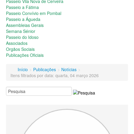
Passeio do Idoso
Passeio Vila Nova de Cerveira
Associados
Passeio a Fátima
Orgãos Sociais
Passeio Convívio em Pombal
Publicações Oficiais
Passeio a Águeda
Assembleias Gerais
Contactos
Semana Sénior
Passeio do Idoso
Associados
Orgãos Sociais
Publicações Oficiais
Início
>
Publicações
>
Notícias
>
Itens filtrados por data: quarta, 04 março 2026