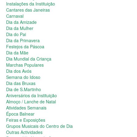
Dia da Primavera
Instalações da Instituição
Festejos da Páscoa
Cantares das Janeiras
Dia da Mãe
Carnaval
Dia Mundial da Criança
Dia da Amizade
Marchas Populares
Dia da Mulher
Dia dos Avós
Dia do Pai
Semana do Idoso
Dia da Primavera
Dia das Bruxas
Festejos da Páscoa
Dia de S.Martinho
Dia da Mãe
Aniversários da Instituição
Dia Mundial da Criança
Almoço / Lanche de Natal
Marchas Populares
Atividades Semanais
Dia dos Avós
Época Balnear
Semana do Idoso
Feiras e Exposições
Dia das Bruxas
Grupos Musicais do Centro de Dia
Dia de S.Martinho
Outras Actividades
Aniversários da Instituição
Passeio Vila Nova de Cerveira
Almoço / Lanche de Natal
Passeio a Fátima
Atividades Semanais
Passeio Convívio em Pombal
Época Balnear
Passeio a Águeda
Feiras e Exposições
Assembleias Gerais
Grupos Musicais do Centro de Dia
Semana Sénior
Outras Actividades