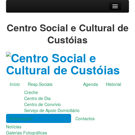
Início
Centro Social e Cultural de
Resp.Sociais
Creche
Custóias
Centro de Dia
Centro de Convívio
Serviço de Apoio Domiciliário
Agenda
Historial
Publicações
Início
Resp.Sociais
Agenda
Historial
Notícias
Creche
Galerias Fotográficas
Centro de Dia
Instalações da Instituição
Centro de Convívio
Cantares das Janeiras
Serviço de Apoio Domiciliário
Carnaval
Publicações
Contactos
Dia da Amizade
Dia da Mulher
Notícias
Dia do Pai
Galerias Fotográficas