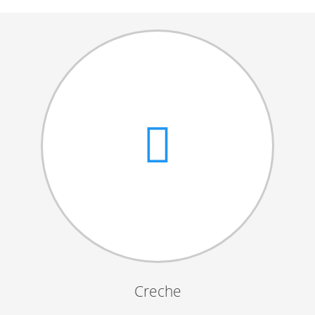
Cantares das Janeiras
Carnaval
Dia da Amizade
Dia da Mulher
Dia do Pai
Dia da Primavera
Festejos da Páscoa
Dia da Mãe
Dia Mundial da Criança
Marchas Populares
Dia dos Avós
Creche
Semana do Idoso