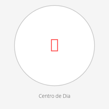
Dia das Bruxas
Dia de S.Martinho
Aniversários da Instituição
Almoço / Lanche de Natal
Atividades Semanais
Época Balnear
Feiras e Exposições
Grupos Musicais do Centro de Dia
Outras Actividades
Passeio Vila Nova de Cerveira
Passeio a Fátima
Centro de Dia
Passeio Convívio em Pombal
Passeio a Águeda